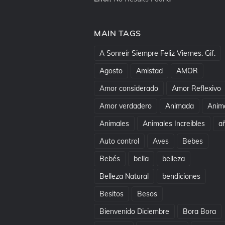
MAIN TAGS
A Sonreír Siempre Feliz Viernes. Gif.
Agosto
Amistad
AMOR
Amor considerado
Amor Reflexivo
Amor verdadero
Animada
Anim
Animales
Animales Increibles
a
Auto control
Aves
Bebes
Bebés
bella
belleza
Belleza Natural
bendiciones
Besitos
Besos
Bienvenido Diciembre
Bora Bora