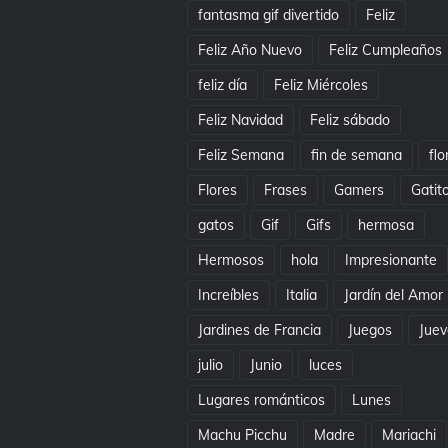
fantasma gif divertido
Feliz
Feliz Año Nuevo
Feliz Cumpleaños
feliz día
Feliz Miércoles
Feliz Navidad
Feliz sábado
Feliz Semana
fin de semana
flo
Flores
Frases
Gamers
Gatit
gatos
Gif
Gifs
hermosa
Hermosos
hola
Impresionante
Increíbles
Italia
Jardín del Amor
Jardines de Francia
Juegos
Juev
julio
Junio
luces
Lugares románticos
Lunes
Machu Picchu
Madre
Mariachi