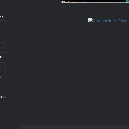
es
es
tos
je
ú
udo