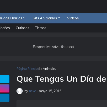
ludos Diarios
Gifs Animados
Videos
leaños
Curiosos
Tiernos
Responsive Advertisement
Página Principal
Animales
Que Tengas Un Día de
by
new
-
mayo 15, 2016