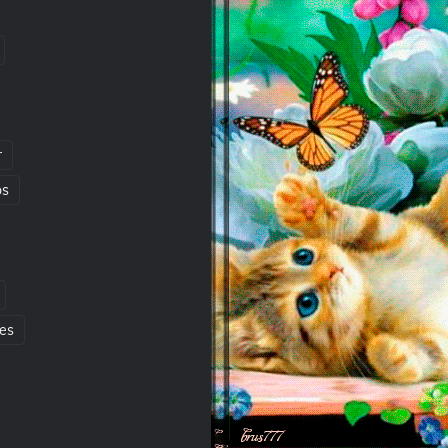
r
os
es