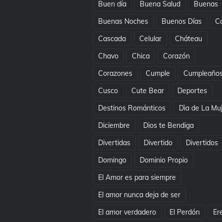
Buen día
Buena Salud
Buenas
Buenas Noches
Buenos Días
C
Cascada
Celular
Cháteau
Chavo
Chica
Corazón
Corazones
Cumple
Cumpleaño
Cusco
Cute Bear
Deportes
Destinos Románticos
Dìa de La Mu
Diciembre
Dios te Bendiga
Divertidas
Divertido
Divertidos
Domingo
Dominio Propio
El Amor es para siempre
El amor nunca deja de ser
El amor verdadero
El Perdón
Er