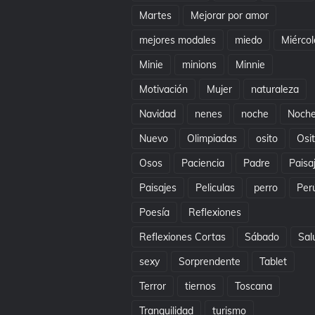
Martes
Mejorar por amor
mejores modales
miedo
Miércol
Minie
minions
Minnie
Motivación
Mujer
naturaleza
Navidad
nenes
noche
Noch
Nuevo
Olimpiadas
osito
Osi
Osos
Paciencia
Padre
Paisa
Paisajes
Peliculas
perro
Per
Poesía
Reflexiones
Reflexiones Cortas
Sábado
Sal
sexy
Sorprendente
Tablet
Terror
tiernos
Toscana
Tranquilidad
turismo