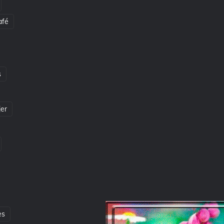
afé
s
jer
es