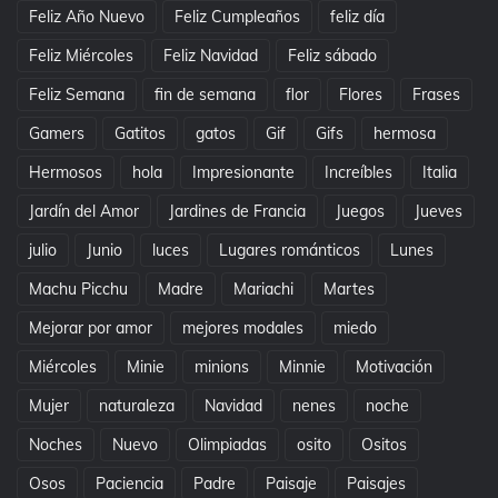
Feliz Año Nuevo
Feliz Cumpleaños
feliz día
Feliz Miércoles
Feliz Navidad
Feliz sábado
Feliz Semana
fin de semana
flor
Flores
Frases
Gamers
Gatitos
gatos
Gif
Gifs
hermosa
Hermosos
hola
Impresionante
Increíbles
Italia
Jardín del Amor
Jardines de Francia
Juegos
Jueves
julio
Junio
luces
Lugares románticos
Lunes
Machu Picchu
Madre
Mariachi
Martes
Mejorar por amor
mejores modales
miedo
Miércoles
Minie
minions
Minnie
Motivación
Mujer
naturaleza
Navidad
nenes
noche
Noches
Nuevo
Olimpiadas
osito
Ositos
Osos
Paciencia
Padre
Paisaje
Paisajes