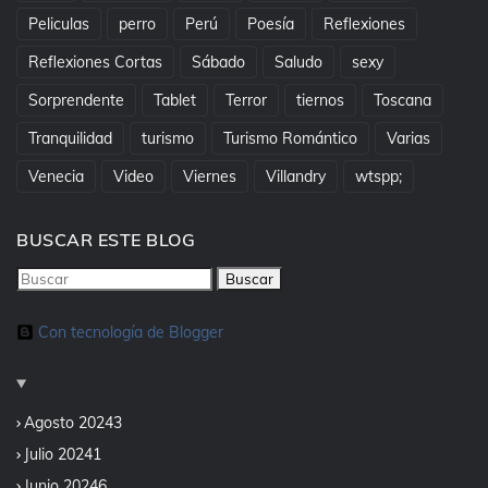
Peliculas
perro
Perú
Poesía
Reflexiones
Reflexiones Cortas
Sábado
Saludo
sexy
Sorprendente
Tablet
Terror
tiernos
Toscana
Tranquilidad
turismo
Turismo Romántico
Varias
Venecia
Video
Viernes
Villandry
wtspp;
BUSCAR ESTE BLOG
Con tecnología de Blogger
Agosto 2024
3
Julio 2024
1
Junio 2024
6