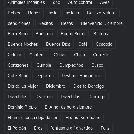
Animales Increibles
año
Auto control
Aves
Bebes
Bebés
bella
belleza
Belleza Natural
bendiciones
Besitos
Besos
Bienvenido Diciembre
Bora Bora
Buen día
Buena Salud
Buenas
Buenas Noches
Buenos Días
Café
Cascada
Celular
Cháteau
Chavo
Chica
Corazón
Corazones
Cumple
Cumpleaños
Cusco
Cute Bear
Deportes
Destinos Románticos
Dìa de La Mujer
Diciembre
Dios te Bendiga
Divertidas
Divertido
Divertidos
Domingo
Dominio Propio
El Amor es para siempre
El amor nunca deja de ser
El amor verdadero
El Perdón
Eres
fantasma gif divertido
Feliz