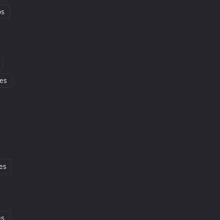
os
es
es
es