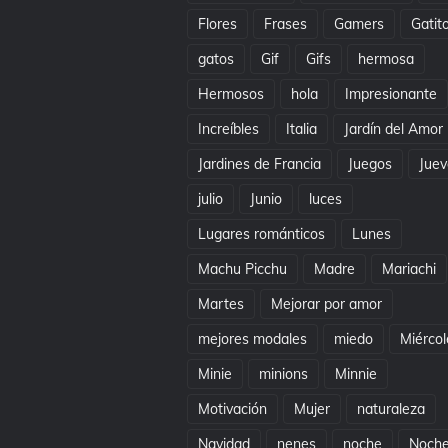
Flores
Frases
Gamers
Gatit
gatos
Gif
Gifs
hermosa
Hermosos
hola
Impresionante
Increíbles
Italia
Jardín del Amor
Jardines de Francia
Juegos
Juev
julio
Junio
luces
Lugares románticos
Lunes
Machu Picchu
Madre
Mariachi
Martes
Mejorar por amor
mejores modales
miedo
Miércol
Minie
minions
Minnie
Motivación
Mujer
naturaleza
Navidad
nenes
noche
Noch