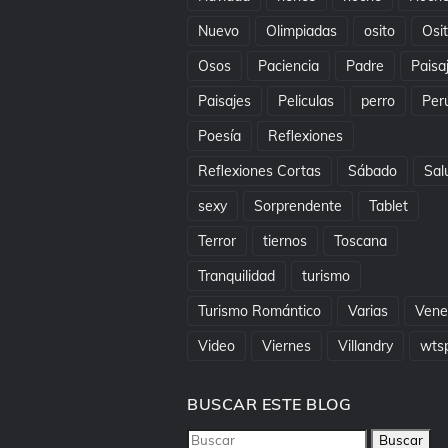
Nuevo
Olimpiadas
osito
Osi
Osos
Paciencia
Padre
Paisa
Paisajes
Peliculas
perro
Per
Poesía
Reflexiones
Reflexiones Cortas
Sábado
Sal
sexy
Sorprendente
Tablet
Terror
tiernos
Toscana
Tranquilidad
turismo
Turismo Romántico
Varias
Vene
Video
Viernes
Villandry
wts
BUSCAR ESTE BLOG