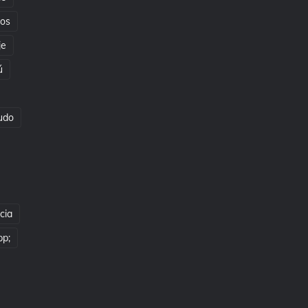
tos
je
ú
udo
cia
pp;