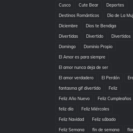
Cusco
Cute Bear
Deportes
Destinos Románticos
Dìa de La Mu
Diciembre
Dios te Bendiga
Divertidas
Divertido
Divertidos
Domingo
Dominio Propio
El Amor es para siempre
El amor nunca deja de ser
El amor verdadero
El Perdón
Er
fantasma gif divertido
Feliz
Feliz Año Nuevo
Feliz Cumpleaños
feliz día
Feliz Miércoles
Feliz Navidad
Feliz sábado
Feliz Semana
fin de semana
flo