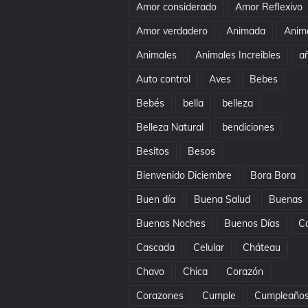
Amor considerado
Amor Reflexivo
Amor verdadero
Animada
Anim
Animales
Animales Increibles
a
Auto control
Aves
Bebes
Bebés
bella
belleza
Belleza Natural
bendiciones
Besitos
Besos
Bienvenido Diciembre
Bora Bora
Buen día
Buena Salud
Buenas
Buenas Noches
Buenos Días
C
Cascada
Celular
Cháteau
Chavo
Chica
Corazón
Corazones
Cumple
Cumpleaño