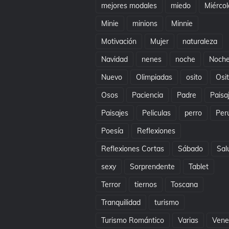
mejores modales
miedo
Miércol
Minie
minions
Minnie
Motivación
Mujer
naturaleza
Navidad
nenes
noche
Noch
Nuevo
Olimpiadas
osito
Osi
Osos
Paciencia
Padre
Paisa
Paisajes
Peliculas
perro
Per
Poesía
Reflexiones
Reflexiones Cortas
Sábado
Sal
sexy
Sorprendente
Tablet
Terror
tiernos
Toscana
Tranquilidad
turismo
Turismo Romántico
Varias
Vene