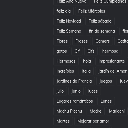
Feliz Año Nuevo
Feliz Cumpleaños
feliz día
Feliz Miércoles
Feliz Navidad
Feliz sábado
Feliz Semana
fin de semana
flo
Flores
Frases
Gamers
Gatit
gatos
Gif
Gifs
hermosa
Hermosos
hola
Impresionante
Increíbles
Italia
Jardín del Amor
Jardines de Francia
Juegos
Juev
julio
Junio
luces
Lugares románticos
Lunes
Machu Picchu
Madre
Mariachi
Martes
Mejorar por amor