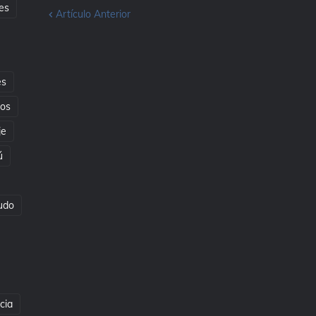
es
Artículo Anterior
es
tos
je
ú
udo
cia