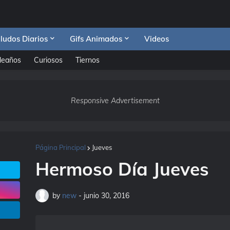
ludos Diarios
Gifs Animados
Videos
leaños
Curiosos
Tiernos
Responsive Advertisement
Página Principal
Jueves
Hermoso Día Jueves
by
new
-
junio 30, 2016