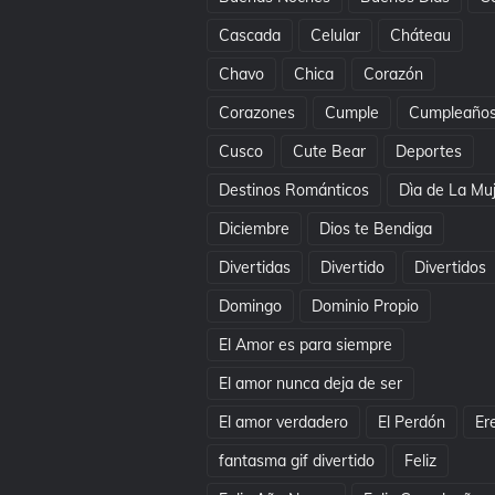
Cascada
Celular
Cháteau
Chavo
Chica
Corazón
Corazones
Cumple
Cumpleaño
Cusco
Cute Bear
Deportes
Destinos Románticos
Dìa de La Mu
Diciembre
Dios te Bendiga
Divertidas
Divertido
Divertidos
Domingo
Dominio Propio
El Amor es para siempre
El amor nunca deja de ser
El amor verdadero
El Perdón
Er
fantasma gif divertido
Feliz