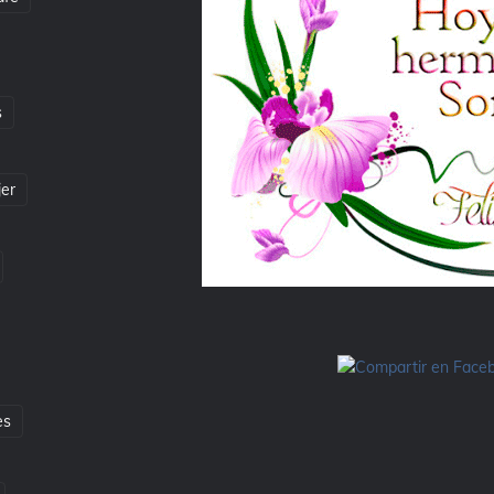
s
jer
es