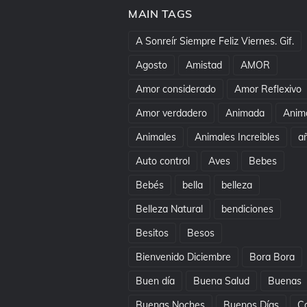
MAIN TAGS
A Sonreír Siempre Feliz Viernes. Gif.
Agosto
Amistad
AMOR
Amor considerado
Amor Reflexivo
Amor verdadero
Animada
Anim
Animales
Animales Increibles
a
Auto control
Aves
Bebes
Bebés
bella
belleza
Belleza Natural
bendiciones
Besitos
Besos
Bienvenido Diciembre
Bora Bora
Buen día
Buena Salud
Buenas
Buenas Noches
Buenos Días
C