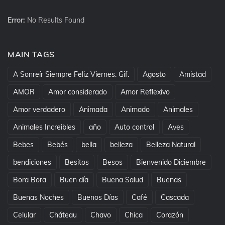
Error:
No Results Found
MAIN TAGS
A Sonreír Siempre Feliz Viernes. Gif.
Agosto
Amistad
AMOR
Amor considerado
Amor Reflexivo
Amor verdadero
Animada
Animado
Animales
Animales Increibles
año
Auto control
Aves
Bebes
Bebés
bella
belleza
Belleza Natural
bendiciones
Besitos
Besos
Bienvenido Diciembre
Bora Bora
Buen día
Buena Salud
Buenas
Buenas Noches
Buenos Días
Café
Cascada
Celular
Cháteau
Chavo
Chica
Corazón