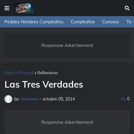
Pedidos Nombres Cumpleaños
Cumpleaños
Curiosos
Tie
Responsive Advertisement
Página Principal
Reflexiones
Las Tres Verdades
0
by
Unknown
-
octubre 05, 2014
Responsive Advertisement