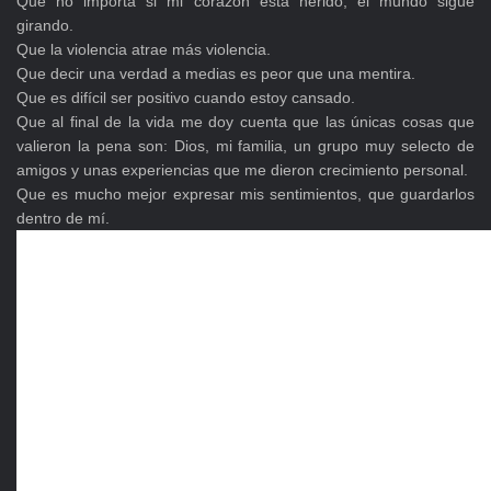
Que no importa si mi corazón está herido, el mundo sigue
girando.
Que la violencia atrae más violencia.
Que decir una verdad a medias es peor que una mentira.
Que es difícil ser positivo cuando estoy cansado.
Que al final de la vida me doy cuenta que las únicas cosas que
valieron la pena son: Dios, mi familia, un grupo muy selecto de
amigos y unas experiencias que me dieron crecimiento personal.
Que es mucho mejor expresar mis sentimientos, que guardarlos
dentro de mí.