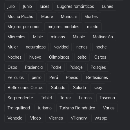
julio
Junio
luces
Lugares románticos
Lunes
Machu Picchu
Madre
Mariachi
Martes
Mejorar por amor
mejores modales
miedo
Miércoles
Minie
minions
Minnie
Motivación
Mujer
naturaleza
Navidad
nenes
noche
Noches
Nuevo
Olimpiadas
osito
Ositos
Osos
Paciencia
Padre
Paisaje
Paisajes
Peliculas
perro
Perú
Poesía
Reflexiones
Reflexiones Cortas
Sábado
Saludo
sexy
Sorprendente
Tablet
Terror
tiernos
Toscana
Tranquilidad
turismo
Turismo Romántico
Varias
Venecia
Video
Viernes
Villandry
wtspp;