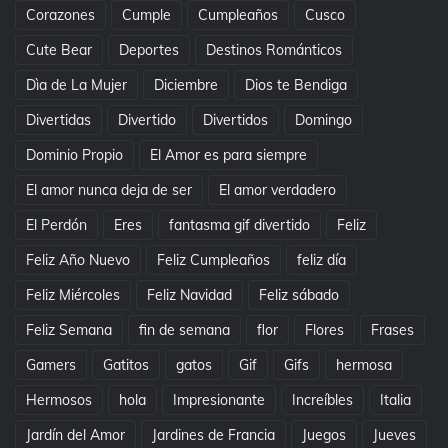
Corazones
Cumple
Cumpleaños
Cusco
Cute Bear
Deportes
Destinos Románticos
Dìa de La Mujer
Diciembre
Dios te Bendiga
Divertidas
Divertido
Divertidos
Domingo
Dominio Propio
El Amor es para siempre
El amor nunca deja de ser
El amor verdadero
El Perdón
Eres
fantasma gif divertido
Feliz
Feliz Año Nuevo
Feliz Cumpleaños
feliz día
Feliz Miércoles
Feliz Navidad
Feliz sábado
Feliz Semana
fin de semana
flor
Flores
Frases
Gamers
Gatitos
gatos
Gif
Gifs
hermosa
Hermosos
hola
Impresionante
Increíbles
Italia
Jardín del Amor
Jardines de Francia
Juegos
Jueves