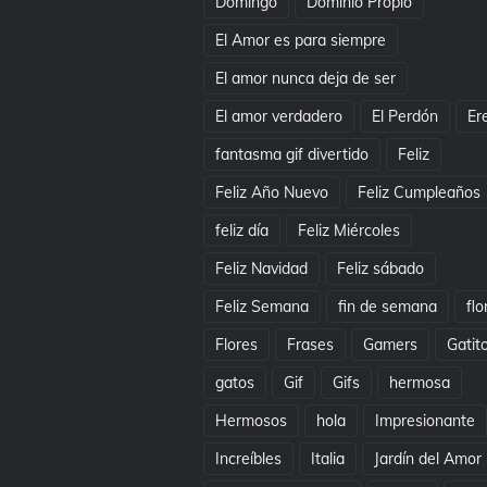
Domingo
Dominio Propio
El Amor es para siempre
El amor nunca deja de ser
El amor verdadero
El Perdón
Er
fantasma gif divertido
Feliz
Feliz Año Nuevo
Feliz Cumpleaños
feliz día
Feliz Miércoles
Feliz Navidad
Feliz sábado
Feliz Semana
fin de semana
flo
Flores
Frases
Gamers
Gatit
gatos
Gif
Gifs
hermosa
Hermosos
hola
Impresionante
Increíbles
Italia
Jardín del Amor