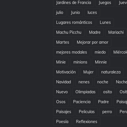
Jardines de Francia
Juegos
Juev
julio
Junio
luces
Lugares románticos
Lunes
Machu Picchu
Madre
Mariachi
Martes
Mejorar por amor
mejores modales
miedo
Miércol
Minie
minions
Minnie
Motivación
Mujer
naturaleza
Navidad
nenes
noche
Noch
Nuevo
Olimpiadas
osito
Osi
Osos
Paciencia
Padre
Paisa
Paisajes
Peliculas
perro
Per
Poesía
Reflexiones