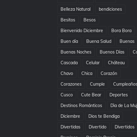
Belleza Natural
bendiciones
Besitos
Besos
Bienvenido Diciembre
Bora Bora
Buen día
Buena Salud
Buenas
Buenas Noches
Buenos Días
C
Cascada
Celular
Cháteau
Chavo
Chica
Corazón
Corazones
Cumple
Cumpleaño
Cusco
Cute Bear
Deportes
Destinos Románticos
Dìa de La Mu
Diciembre
Dios te Bendiga
Divertidas
Divertido
Divertidos