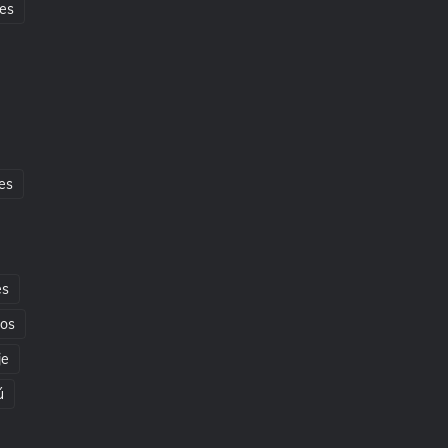
es
es
es
tos
je
ú