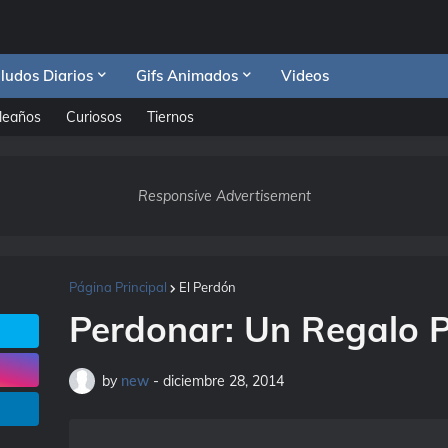
ludos Diarios
Gifs Animados
Videos
leaños
Curiosos
Tiernos
Responsive Advertisement
Página Principal
El Perdón
Perdonar: Un Regalo 
by
new
-
diciembre 28, 2014