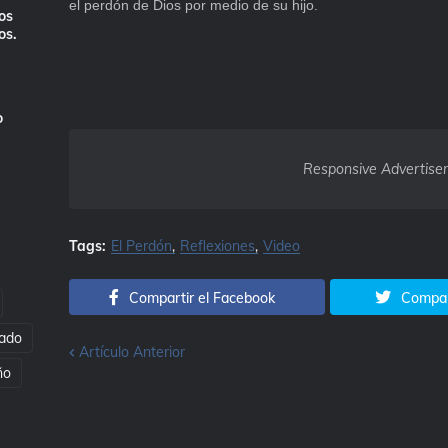
el perdón de Dios por medio de su hijo.
os
os.
o
Responsive Advertise
Tags:
El Perdón
Reflexiones
Video
Compartir el Facebook
Compart
ado
Artículo Anterior
ño