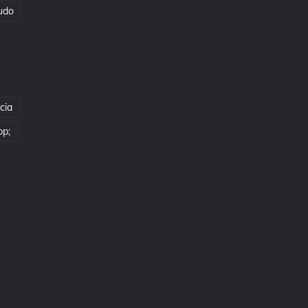
udo
cia
pp;