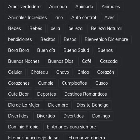
Amor verdadero
Animada
Animado
Animales
Animales Increibles
año
Auto control
Aves
Bebes
Bebés
bella
belleza
Belleza Natural
bendiciones
Besitos
Besos
Bienvenido Diciembre
Bora Bora
Buen día
Buena Salud
Buenas
Buenas Noches
Buenos Días
Café
Cascada
Celular
Cháteau
Chavo
Chica
Corazón
Corazones
Cumple
Cumpleaños
Cusco
Cute Bear
Deportes
Destinos Románticos
Dìa de La Mujer
Diciembre
Dios te Bendiga
Divertidas
Divertido
Divertidos
Domingo
Dominio Propio
El Amor es para siempre
El amor nunca deja de ser
El amor verdadero