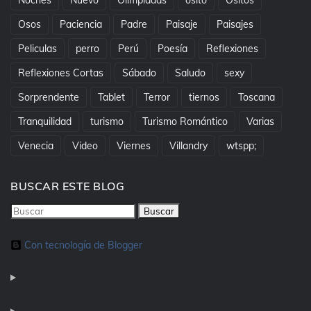
Osos
Paciencia
Padre
Paisaje
Paisajes
Peliculas
perro
Perú
Poesía
Reflexiones
Reflexiones Cortas
Sábado
Saludo
sexy
Sorprendente
Tablet
Terror
tiernos
Toscana
Tranquilidad
turismo
Turismo Romántico
Varias
Venecia
Video
Viernes
Villandry
wtspp;
BUSCAR ESTE BLOG
Con tecnología de Blogger