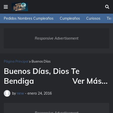
Pedidos Nombres Cumpleaños
Cumpleaños
Curiosos
Tie
Responsive Advertisement
Página Principal
Buenos Días
Buenos Días, Dios Te
Bendiga ­ ­ ­ ­­ ­ ­ ­ ­ ­ ­­ ­ ­ ­ ­ ­ ­­ ­ ­ Ver Más...
by
new
-
enero 24, 2016