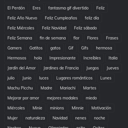
El Perdón
Eres
fantasma gif divertido
Feliz
Feliz Año Nuevo
Feliz Cumpleaños
feliz día
Feliz Miércoles
Feliz Navidad
Feliz sábado
Feliz Semana
fin de semana
flor
Flores
Frases
Gamers
Gatitos
gatos
Gif
Gifs
hermosa
Hermosos
hola
Impresionante
Increíbles
Italia
Jardín del Amor
Jardines de Francia
Juegos
Jueves
julio
Junio
luces
Lugares románticos
Lunes
Machu Picchu
Madre
Mariachi
Martes
Mejorar por amor
mejores modales
miedo
Miércoles
Minie
minions
Minnie
Motivación
Mujer
naturaleza
Navidad
nenes
noche
Noches
Nuevo
Olimpiadas
osito
Ositos