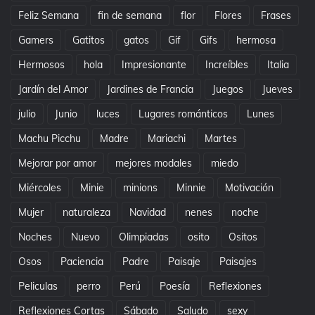
Feliz Semana
fin de semana
flor
Flores
Frases
Gamers
Gatitos
gatos
Gif
Gifs
hermosa
Hermosos
hola
Impresionante
Increíbles
Italia
Jardín del Amor
Jardines de Francia
Juegos
Jueves
julio
Junio
luces
Lugares románticos
Lunes
Machu Picchu
Madre
Mariachi
Martes
Mejorar por amor
mejores modales
miedo
Miércoles
Minie
minions
Minnie
Motivación
Mujer
naturaleza
Navidad
nenes
noche
Noches
Nuevo
Olimpiadas
osito
Ositos
Osos
Paciencia
Padre
Paisaje
Paisajes
Peliculas
perro
Perú
Poesía
Reflexiones
Reflexiones Cortas
Sábado
Saludo
sexy