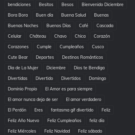
bendiciones
Besitos
Besos
Bienvenido Diciembre
Bora Bora
Buen día
Buena Salud
Buenas
Buenas Noches
Buenos Días
Café
Cascada
Celular
Cháteau
Chavo
Chica
Corazón
Corazones
Cumple
Cumpleaños
Cusco
Cute Bear
Deportes
Destinos Románticos
Dìa de La Mujer
Diciembre
Dios te Bendiga
Divertidas
Divertido
Divertidos
Domingo
Dominio Propio
El Amor es para siempre
El amor nunca deja de ser
El amor verdadero
El Perdón
Eres
fantasma gif divertido
Feliz
Feliz Año Nuevo
Feliz Cumpleaños
feliz día
Feliz Miércoles
Feliz Navidad
Feliz sábado