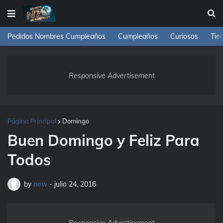
Pedidos Nombres Cumpleaños
Cumpleaños
Curiosos
Tie
Responsive Advertisement
Página Principal
Domingo
Buen Domingo y Feliz Para
Todos
by
new
-
julio 24, 2016