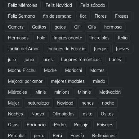
Feliz Miércoles
Feliz Navidad
Feliz sábado
Feliz Semana
fin de semana
flor
Flores
Frases
Gamers
Gatitos
gatos
Gif
Gifs
hermosa
Hermosos
hola
Impresionante
Increíbles
Italia
Jardín del Amor
Jardines de Francia
Juegos
Jueves
julio
Junio
luces
Lugares románticos
Lunes
Machu Picchu
Madre
Mariachi
Martes
Mejorar por amor
mejores modales
miedo
Miércoles
Minie
minions
Minnie
Motivación
Mujer
naturaleza
Navidad
nenes
noche
Noches
Nuevo
Olimpiadas
osito
Ositos
Osos
Paciencia
Padre
Paisaje
Paisajes
Peliculas
perro
Perú
Poesía
Reflexiones