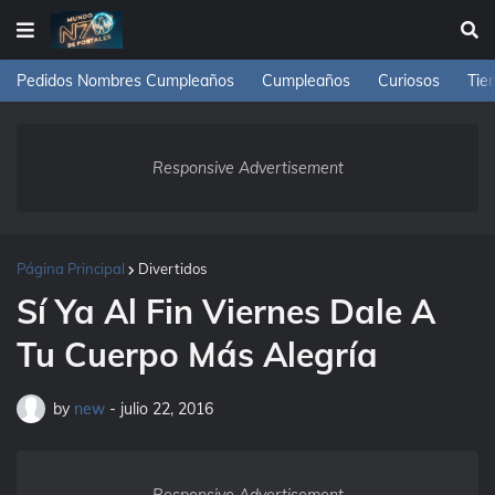
Pedidos Nombres Cumpleaños
Cumpleaños
Curiosos
Tie
Responsive Advertisement
Página Principal
Divertidos
Sí Ya Al Fin Viernes Dale A
Tu Cuerpo Más Alegría
by
new
-
julio 22, 2016