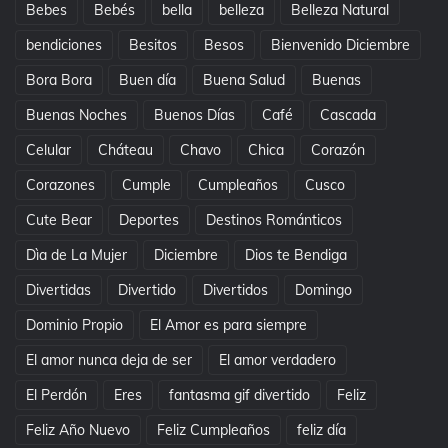
Bebes
Bebés
bella
belleza
Belleza Natural
bendiciones
Besitos
Besos
Bienvenido Diciembre
Bora Bora
Buen día
Buena Salud
Buenas
Buenas Noches
Buenos Días
Café
Cascada
Celular
Cháteau
Chavo
Chica
Corazón
Corazones
Cumple
Cumpleaños
Cusco
Cute Bear
Deportes
Destinos Románticos
Dìa de La Mujer
Diciembre
Dios te Bendiga
Divertidas
Divertido
Divertidos
Domingo
Dominio Propio
El Amor es para siempre
El amor nunca deja de ser
El amor verdadero
El Perdón
Eres
fantasma gif divertido
Feliz
Feliz Año Nuevo
Feliz Cumpleaños
feliz día