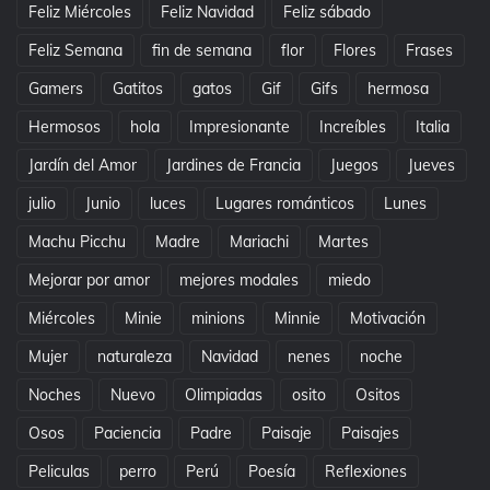
Feliz Miércoles
Feliz Navidad
Feliz sábado
Feliz Semana
fin de semana
flor
Flores
Frases
Gamers
Gatitos
gatos
Gif
Gifs
hermosa
Hermosos
hola
Impresionante
Increíbles
Italia
Jardín del Amor
Jardines de Francia
Juegos
Jueves
julio
Junio
luces
Lugares románticos
Lunes
Machu Picchu
Madre
Mariachi
Martes
Mejorar por amor
mejores modales
miedo
Miércoles
Minie
minions
Minnie
Motivación
Mujer
naturaleza
Navidad
nenes
noche
Noches
Nuevo
Olimpiadas
osito
Ositos
Osos
Paciencia
Padre
Paisaje
Paisajes
Peliculas
perro
Perú
Poesía
Reflexiones