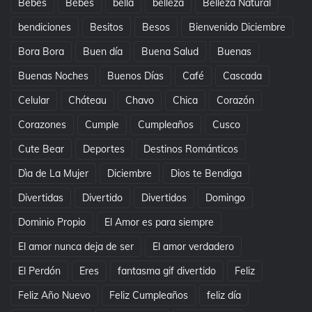
Bebes
Bebés
bella
belleza
Belleza Natural
bendiciones
Besitos
Besos
Bienvenido Diciembre
Bora Bora
Buen día
Buena Salud
Buenas
Buenas Noches
Buenos Días
Café
Cascada
Celular
Cháteau
Chavo
Chica
Corazón
Corazones
Cumple
Cumpleaños
Cusco
Cute Bear
Deportes
Destinos Románticos
Dìa de La Mujer
Diciembre
Dios te Bendiga
Divertidas
Divertido
Divertidos
Domingo
Dominio Propio
El Amor es para siempre
El amor nunca deja de ser
El amor verdadero
El Perdón
Eres
fantasma gif divertido
Feliz
Feliz Año Nuevo
Feliz Cumpleaños
feliz día