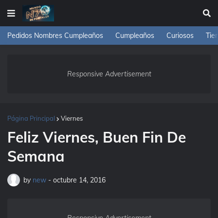
Pedidos Nombres Cumpleaños
Cumpleaños
Curiosos
Tie
Responsive Advertisement
Página Principal
Viernes
Feliz Viernes, Buen Fin De
Semana
by
new
-
octubre 14, 2016