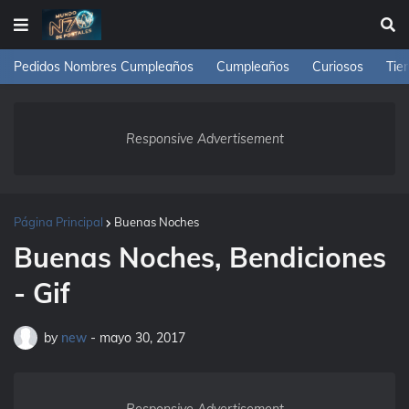
Pedidos Nombres Cumpleaños
Cumpleaños
Curiosos
Tie
Responsive Advertisement
Página Principal
Buenas Noches
Buenas Noches, Bendiciones
- Gif
by
new
-
mayo 30, 2017