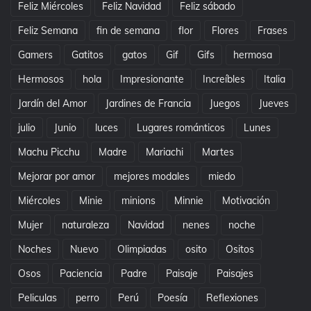
Feliz Miércoles
Feliz Navidad
Feliz sábado
Feliz Semana
fin de semana
flor
Flores
Frases
Gamers
Gatitos
gatos
Gif
Gifs
hermosa
Hermosos
hola
Impresionante
Increíbles
Italia
Jardín del Amor
Jardines de Francia
Juegos
Jueves
julio
Junio
luces
Lugares románticos
Lunes
Machu Picchu
Madre
Mariachi
Martes
Mejorar por amor
mejores modales
miedo
Miércoles
Minie
minions
Minnie
Motivación
Mujer
naturaleza
Navidad
nenes
noche
Noches
Nuevo
Olimpiadas
osito
Ositos
Osos
Paciencia
Padre
Paisaje
Paisajes
Peliculas
perro
Perú
Poesía
Reflexiones