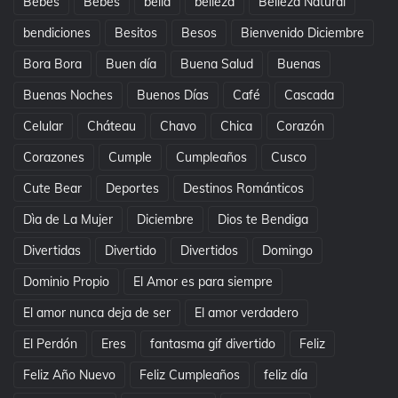
Bebes
Bebés
bella
belleza
Belleza Natural
bendiciones
Besitos
Besos
Bienvenido Diciembre
Bora Bora
Buen día
Buena Salud
Buenas
Buenas Noches
Buenos Días
Café
Cascada
Celular
Cháteau
Chavo
Chica
Corazón
Corazones
Cumple
Cumpleaños
Cusco
Cute Bear
Deportes
Destinos Románticos
Dìa de La Mujer
Diciembre
Dios te Bendiga
Divertidas
Divertido
Divertidos
Domingo
Dominio Propio
El Amor es para siempre
El amor nunca deja de ser
El amor verdadero
El Perdón
Eres
fantasma gif divertido
Feliz
Feliz Año Nuevo
Feliz Cumpleaños
feliz día