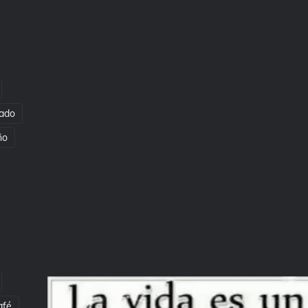
ado
ño
afé