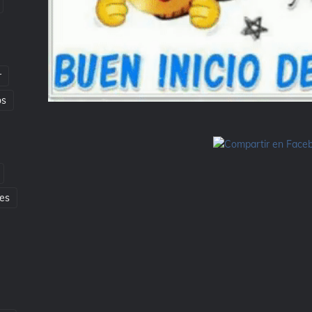
r
os
es