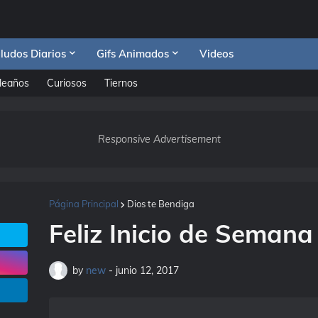
ludos Diarios
Gifs Animados
Videos
leaños
Curiosos
Tiernos
Responsive Advertisement
Página Principal
Dios te Bendiga
Feliz Inicio de Semana 
by
new
-
junio 12, 2017