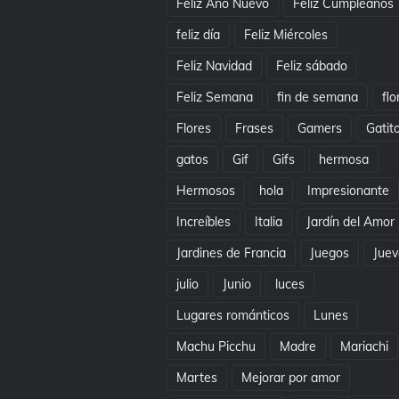
Feliz Año Nuevo
Feliz Cumpleaños
feliz día
Feliz Miércoles
Feliz Navidad
Feliz sábado
Feliz Semana
fin de semana
flo
Flores
Frases
Gamers
Gatit
gatos
Gif
Gifs
hermosa
Hermosos
hola
Impresionante
Increíbles
Italia
Jardín del Amor
Jardines de Francia
Juegos
Juev
julio
Junio
luces
Lugares románticos
Lunes
Machu Picchu
Madre
Mariachi
Martes
Mejorar por amor