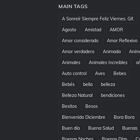
MAIN TAGS
A Sonreír Siempre Feliz Viernes. Gif.
Agosto
Amistad
AMOR
Amor considerado
Amor Reflexivo
Amor verdadero
Animada
Anim
Animales
Animales Increibles
a
Auto control
Aves
Bebes
Bebés
bella
belleza
Belleza Natural
bendiciones
Besitos
Besos
Bienvenido Diciembre
Bora Bora
Buen día
Buena Salud
Buenas
Buenas Noches
Buenos Días
C