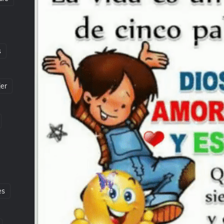
s
jer
es