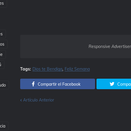
es
es
tos
Responsive Advertise
je
ú
Tags:
Dios te Bendiga
Feliz Semana
Compartir el Facebook
Compart
udo
Artículo Anterior
cia