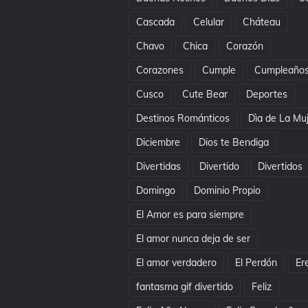
Cascada
Celular
Cháteau
Chavo
Chica
Corazón
Corazones
Cumple
Cumpleaño
Cusco
Cute Bear
Deportes
Destinos Románticos
Dìa de La Mu
Diciembre
Dios te Bendiga
Divertidas
Divertido
Divertidos
Domingo
Dominio Propio
El Amor es para siempre
El amor nunca deja de ser
El amor verdadero
El Perdón
Er
fantasma gif divertido
Feliz