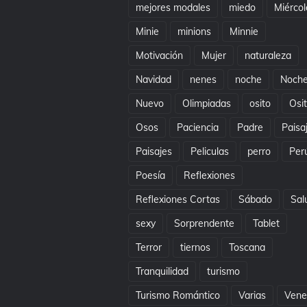
mejores modales
miedo
Miércol
Minie
minions
Minnie
Motivación
Mujer
naturaleza
Navidad
nenes
noche
Noch
Nuevo
Olimpiadas
osito
Osi
Osos
Paciencia
Padre
Paisa
Paisajes
Peliculas
perro
Per
Poesía
Reflexiones
Reflexiones Cortas
Sábado
Sal
sexy
Sorprendente
Tablet
Terror
tiernos
Toscana
Tranquilidad
turismo
Turismo Romántico
Varias
Vene