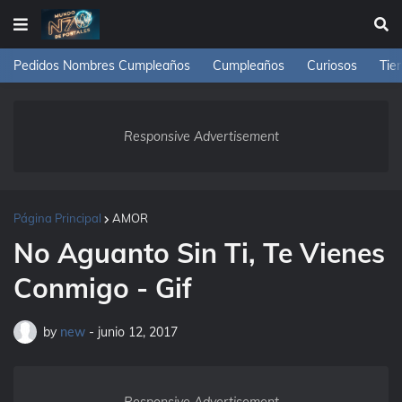
Pedidos Nombres Cumpleaños
Cumpleaños
Curiosos
Tie
Responsive Advertisement
Página Principal
AMOR
No Aguanto Sin Ti, Te Vienes
Conmigo - Gif
by
new
-
junio 12, 2017