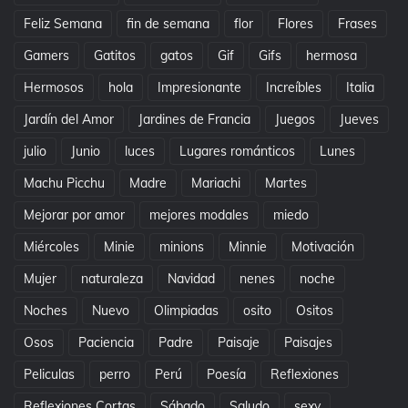
Feliz Semana
fin de semana
flor
Flores
Frases
Gamers
Gatitos
gatos
Gif
Gifs
hermosa
Hermosos
hola
Impresionante
Increíbles
Italia
Jardín del Amor
Jardines de Francia
Juegos
Jueves
julio
Junio
luces
Lugares románticos
Lunes
Machu Picchu
Madre
Mariachi
Martes
Mejorar por amor
mejores modales
miedo
Miércoles
Minie
minions
Minnie
Motivación
Mujer
naturaleza
Navidad
nenes
noche
Noches
Nuevo
Olimpiadas
osito
Ositos
Osos
Paciencia
Padre
Paisaje
Paisajes
Peliculas
perro
Perú
Poesía
Reflexiones
Reflexiones Cortas
Sábado
Saludo
sexy