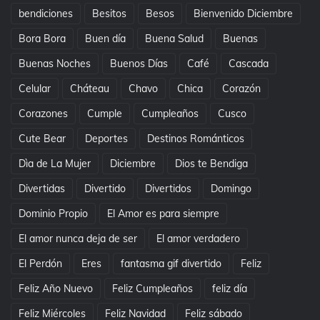
bendiciones
Besitos
Besos
Bienvenido Diciembre
Bora Bora
Buen día
Buena Salud
Buenas
Buenas Noches
Buenos Días
Café
Cascada
Celular
Cháteau
Chavo
Chica
Corazón
Corazones
Cumple
Cumpleaños
Cusco
Cute Bear
Deportes
Destinos Románticos
Dìa de La Mujer
Diciembre
Dios te Bendiga
Divertidas
Divertido
Divertidos
Domingo
Dominio Propio
El Amor es para siempre
El amor nunca deja de ser
El amor verdadero
El Perdón
Eres
fantasma gif divertido
Feliz
Feliz Año Nuevo
Feliz Cumpleaños
feliz día
Feliz Miércoles
Feliz Navidad
Feliz sábado